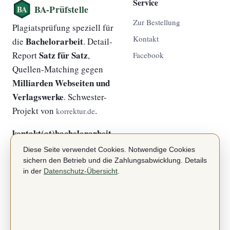
Service
Zur Bestellung
Plagiatsprüfung speziell für
Kontakt
Bachelorarbeit
die
. Detail-
Satz für Satz
Report
,
Facebook
Quellen-Matching gegen
Milliarden Webseiten und
Verlagswerke
. Schwester-
Projekt von
.
korrektur.de
kontakt(at)bachelorarbeit-
plagiatsprüfung.de
Diese Seite verwendet Cookies. Notwendige Cookies
sichern den Betrieb und die Zahlungsabwicklung. Details
in der
Datenschutz-Übersicht
.
Über
Rechtliches
Startseite
Impressum
Anbieter
Datenschutz