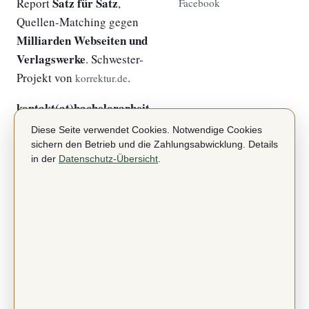
Satz für Satz
Report
,
Facebook
Quellen-Matching gegen
Milliarden Webseiten und
Verlagswerke
. Schwester-
Projekt von
.
korrektur.de
kontakt(at)bachelorarbeit-
plagiatsprüfung.de
Diese Seite verwendet Cookies. Notwendige Cookies
sichern den Betrieb und die Zahlungsabwicklung. Details
in der
Datenschutz-Übersicht
.
Über
Rechtliches
Startseite
Impressum
Anbieter
Datenschutz
AGB lesen
Widerruf