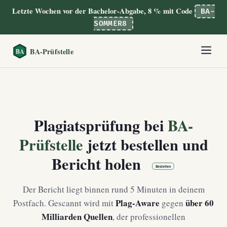
Letzte Wochen vor der Bachelor-Abgabe, 8 % mit Code
BA-
SOMMER8
Plagiatsprüfung bei
BA-
Prüfstelle
jetzt
bestellen
und
Bericht holen
Der Bericht liegt binnen rund 5 Minuten in deinem
Plag-Aware
über 60
Postfach. Gescannt wird mit
gegen
Milliarden Quellen
, der professionellen