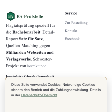
Service
Zur Bestellung
Plagiatsprüfung speziell für
Kontakt
Bachelorarbeit
die
. Detail-
Satz für Satz
Report
,
Facebook
Quellen-Matching gegen
Milliarden Webseiten und
Verlagswerke
. Schwester-
Projekt von
.
korrektur.de
kontakt(at)bachelorarbeit-
plagiatsprüfung.de
Diese Seite verwendet Cookies. Notwendige Cookies
sichern den Betrieb und die Zahlungsabwicklung. Details
in der
Datenschutz-Übersicht
.
Über
Rechtliches
Startseite
Impressum